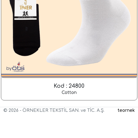
Kod : 24800
Cotton
© 2026 -
ÖRNEKLER TEKSTİL SAN. ve TİC. A.Ş.
teornek