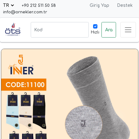
Giriş Yap
Destek
+90 212 511 50 58
info@ornekler.com.tr
Ara
Hızlı